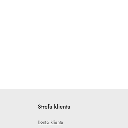
Strefa klienta
Konto klienta