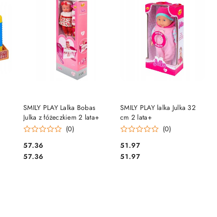
DO KOSZYKA
DO KOSZYKA
SMILY PLAY Lalka Bobas
SMILY PLAY lalka Julka 32
Julka z łóżeczkiem 2 lata+
cm 2 lata+
(0)
(0)
Cena:
Cena:
57.36
51.97
Cena:
Cena:
57.36
51.97