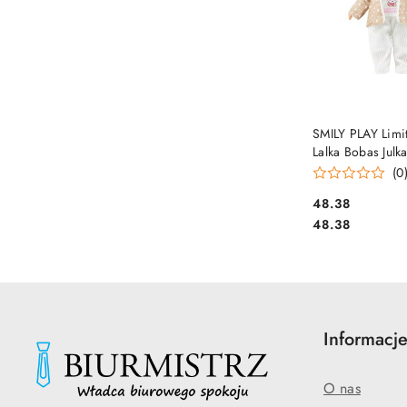
DO KO
SMILY PLAY Lim
Lalka Bobas Julka
(0
Cena:
48.38
Cena:
48.38
Informacj
O nas