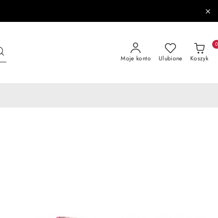
Moje konto
Ulubione
Koszyk