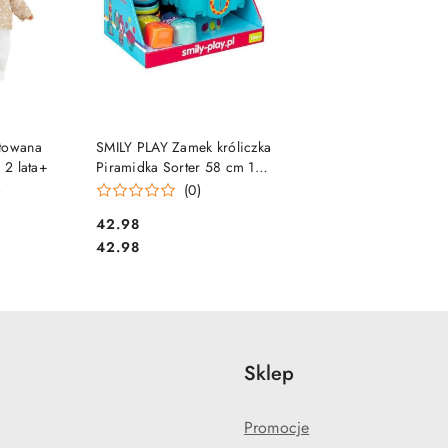
SZYKA
DO KOSZYKA
itowana
SMILY PLAY Zamek króliczka
 2 lata+
Piramidka Sorter 58 cm 18
m+
)
(0)
Cena:
42.98
Cena:
42.98
e
Sklep
Promocje