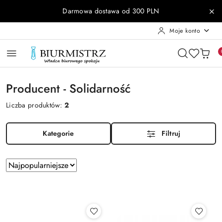
Przejdź do treści głównej
Przejdź do wyszukiwarki
Przejdź do moje konto
Przejdź do menu głównego
Przejdź do stopki
Darmowa dostawa od 300 PLN
Moje konto
Producent - Solidarność
Liczba produktów:
2
Kategorie
Filtruj
Zastosowano
Sortuj
według
sortowanie:
Najpopularniejsze.