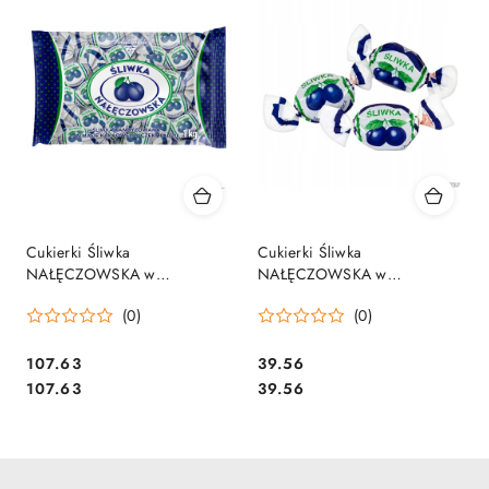
Cukierki Śliwka
Cukierki Śliwka
NAŁĘCZOWSKA w
NAŁĘCZOWSKA w
czekoladzie 1000g
czekoladzie 350g
(0)
(0)
SOLIDARNOŚĆ
SOLIDARNOŚĆ LUZ
Cena:
Cena:
107.63
39.56
Cena:
Cena:
107.63
39.56