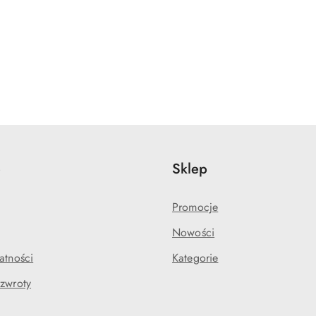
e
Sklep
Promocje
Nowości
atności
Kategorie
 zwroty