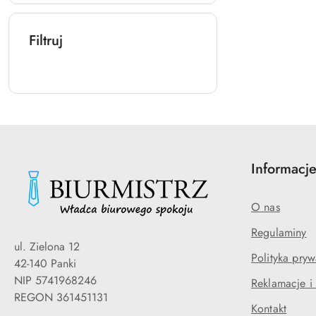
Filtruj
Informacj
O nas
Regulaminy
ul. Zielona 12
Polityka pryw
42-140 Panki
NIP 5741968246
Reklamacje i
REGON 361451131
Kontakt