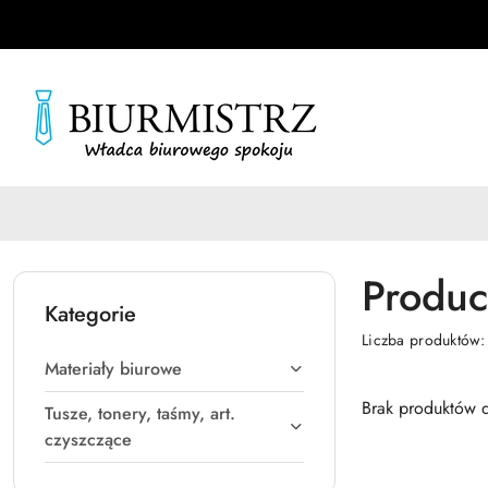
Przejdź do treści głównej
Przejdź do wyszukiwarki
Przejdź do moje konto
Przejdź do menu głównego
Przejdź do stopki
Produc
Kategorie
Liczba produktów
Materiały biurowe
Brak produktów d
Tusze, tonery, taśmy, art.
czyszczące