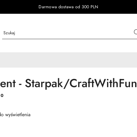
Darmowa dostawa od 300 PLN
ent - Starpak/CraftWithFu
:
0
o wyświetlenia