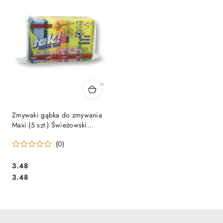
Zmywaki gąbka do zmywania
Maxi (5 szt.) Świeżowski
*78623
(0)
Cena:
3.48
Cena:
3.48