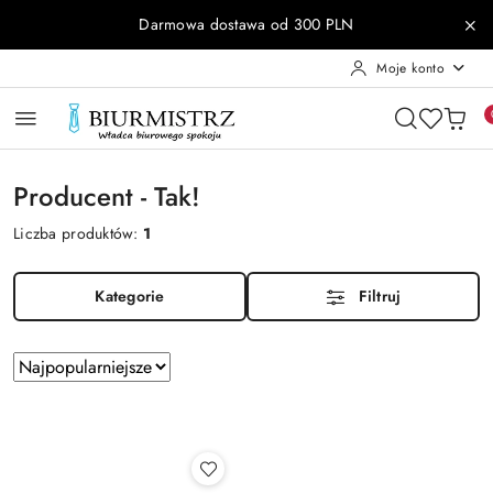
Przejdź do treści głównej
Przejdź do wyszukiwarki
Przejdź do moje konto
Przejdź do menu głównego
Przejdź do stopki
Darmowa dostawa od 300 PLN
Moje konto
Producent - Tak!
Liczba produktów:
1
Kategorie
Filtruj
Zastosowano
Sortuj
według
sortowanie:
Najpopularniejsze.