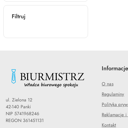
Filtruj
Informacj
O nas
Regulaminy
ul. Zielona 12
Polityka pryw
42-140 Panki
NIP 5741968246
Reklamacje i
REGON 361451131
Kontakt