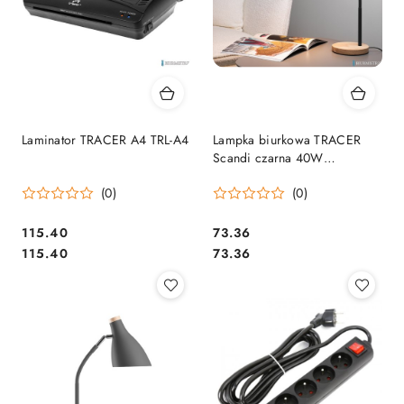
Laminator TRACER A4 TRL-A4
Lampka biurkowa TRACER
Scandi czarna 40W
TRAOSW47237
(0)
(0)
Cena:
Cena:
115.40
73.36
Cena:
Cena:
115.40
73.36