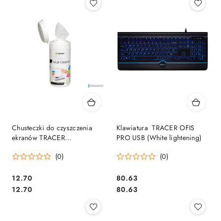
Chusteczki do czyszczenia
Klawiatura TRACER OFIS
ekranów TRACER
PRO USB (White lightening)
(TRASRO20130) 100szt
(0)
(0)
Cena:
Cena:
12.70
80.63
Cena:
Cena:
12.70
80.63