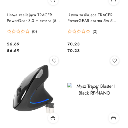
Listwa zasilająca TRACER
Listwa zasilająca TRACER
PowerGear 3,0 m czarna (5
PowerGEAR czarna 5m 5
gniazd) TRALIS46844
gniazd TRL-100C
(0)
(0)
TRALIS47138
Cena:
Cena:
56.69
70.23
Cena:
Cena:
56.69
70.23