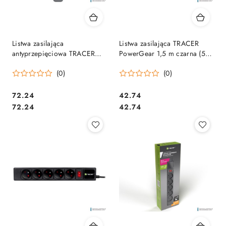
Listwa zasilająca
Listwa zasilająca TRACER
antyprzepięciowa TRACER
PowerGear 1,5 m czarna (5
Power Line+ mobile ready 1.5
gniazd) TRALIS46843
(0)
(0)
m (4 gniazd + 3 USB A, 5v,
2,4A) TRALIS46254
TRALIS47027
Cena:
Cena:
72.24
42.74
Cena:
Cena:
72.24
42.74