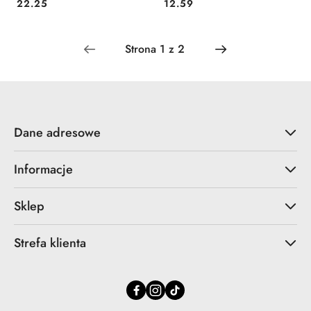
Cena:
Cena:
22.25
12.59
Dane adresowe
Informacje
Sklep
Strefa klienta