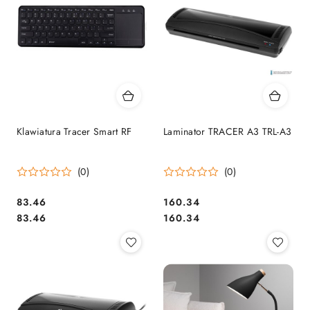
Klawiatura Tracer Smart RF
Laminator TRACER A3 TRL-A3
(0)
(0)
Cena:
Cena:
83.46
160.34
Cena:
Cena:
83.46
160.34