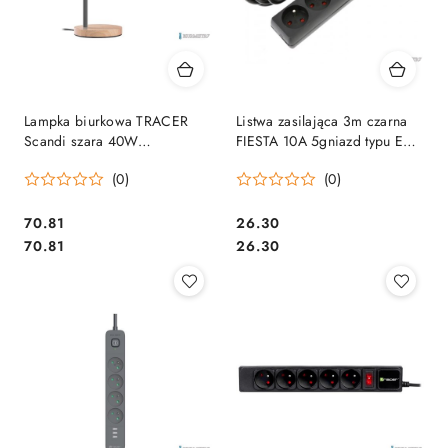
Lampka biurkowa TRACER
Listwa zasilająca 3m czarna
Scandi szara 40W
FIESTA 10A 5gniazd typu E
TRAOSW47236
FRENCH 42044 FL5 F3
(0)
(0)
Cena:
Cena:
70.81
26.30
Cena:
Cena:
70.81
26.30