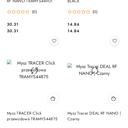
RF NANO TRAMYS44901
BLACK
(0)
(0)
Cena:
Cena:
30.31
14.84
Cena:
Cena:
30.31
14.84
Mysz TRACER Click
Mysz Tracer DEAL RF NANO |
przewodowa TRAMYS44875
Czarny