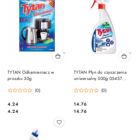
TYTAN Odkamieniacz w
TYTAN Płyn do czyszczenia
proszku 30g
uniwersalny 500g 05457
12205
(0)
(0)
Cena:
Cena:
4.24
14.76
Cena:
Cena:
4.24
14.76