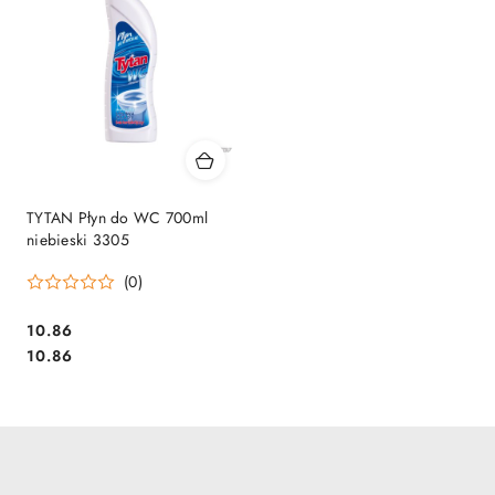
TYTAN Płyn do WC 700ml
niebieski 3305
(0)
Cena:
10.86
Cena:
10.86