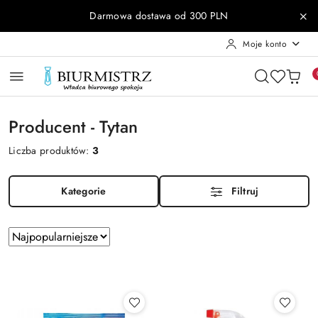
Przejdź do treści głównej
Przejdź do wyszukiwarki
Przejdź do moje konto
Przejdź do menu głównego
Przejdź do stopki
Darmowa dostawa od 300 PLN
Moje konto
Producent - Tytan
Liczba produktów:
3
Kategorie
Filtruj
Zastosowano
Sortuj
według
sortowanie:
Najpopularniejsze.