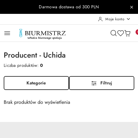
Przejdź do treści głównej
Przejdź do wyszukiwarki
Przejdź do moje konto
Przejdź do menu głównego
Przejdź do stopki
Darmowa dostawa od 300 PLN
Moje konto
Producent - Uchida
Liczba produktów:
0
Kategorie
Filtruj
Brak produktów do wyświetlenia