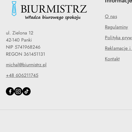
Informacj
O nas
Regulaminy
ul. Zielona 12
Polityka pryw
42-140 Panki
NIP 5741968246
Reklamacje i
REGON 361451131
Kontakt
michal@biurmistrz.pl
+48 606211745