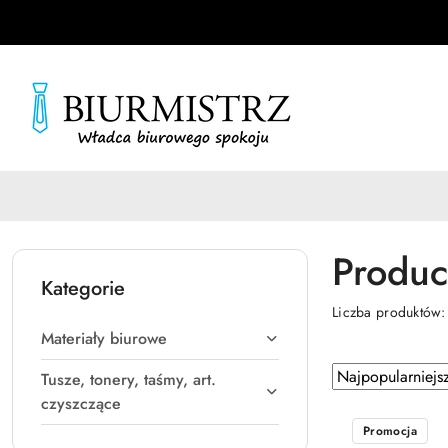
Przejdź do treści głównej
Przejdź do wyszukiwarki
Przejdź do moje konto
Przejdź do menu głównego
Przejdź do stopki
Produce
Kategorie
Liczba produktów
Materiały biurowe
Zastosowano
Sortuj
Tusze, tonery, taśmy, art.
według
sortowanie:
czyszczące
Najpopularniejsz
Promocja