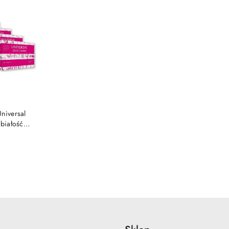
SZYKA
niversal
 białość
)