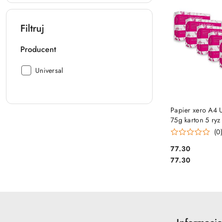
Filtruj
Producent
Producent:
Universal
DO KO
Papier xero A4 U
75g karton 5 ryz
160
(0
Cena:
77.30
Cena:
77.30