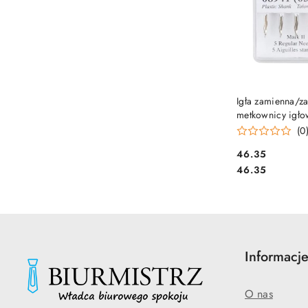
DO KO
Igła zamienna/z
metkownicy igło
MARK3 FSR-050
(0
Cena:
46.35
Cena:
46.35
Informacj
O nas