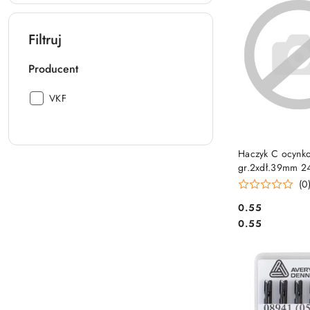
Filtruj
Producent
Producent:
VKF
DO KO
Haczyk C ocynk
gr.2xdł.39mm 2
(0
Cena:
0.55
Cena:
0.55