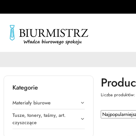
Przejdź do treści głównej
Przejdź do wyszukiwarki
Przejdź do moje konto
Przejdź do menu głównego
Przejdź do stopki
Produc
Kategorie
Liczba produktów
Materiały biurowe
Zastosowano
Sortuj
Tusze, tonery, taśmy, art.
według
sortowanie:
czyszczące
Najpopularniejsz