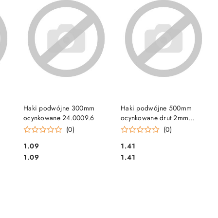
DO KOSZYKA
DO KOSZYKA
Haki podwójne 300mm
Haki podwójne 500mm
ocynkowane 24.0009.6
ocynkowane drut 2mm
24.0009.8
(0)
(0)
Cena:
Cena:
1.09
1.41
Cena:
Cena:
1.09
1.41