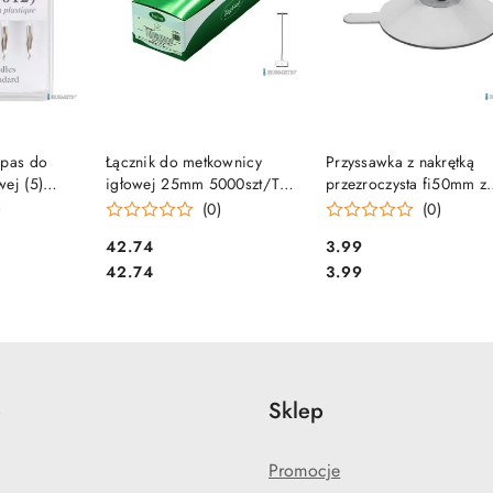
SZYKA
DO KOSZYKA
DO KOSZYKA
apas do
Łącznik do metkownicy
Przyssawka z nakrętką
wej (5)
igłowej 25mm 5000szt/TE-
przezroczysta fi50mm z
12
25PP-WHT TagEasy
gwintem 24.0145.1
)
(0)
(0)
Cena:
Cena:
42.74
3.99
Cena:
Cena:
42.74
3.99
e
Sklep
Promocje