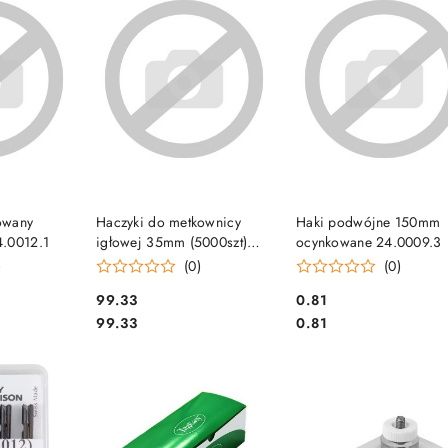
SZYKA
DO KOSZYKA
DO KOSZYKA
owany
Haczyki do metkownicy
Haki podwójne 150mm
4.0012.1
igłowej 35mm (5000szt)
ocynkowane 24.0009.3
Avery Dennison
)
(0)
(0)
Cena:
Cena:
99.33
0.81
Cena:
Cena:
99.33
0.81