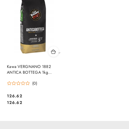
Kawa VERGNANO 1882
ANTICA BOTTEGA 1kg
ziarnista
(0)
Cena:
126.62
Cena:
126.62