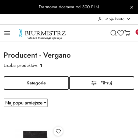
Przejdź do treści głównej
Przejdź do wyszukiwarki
Przejdź do moje konto
Przejdź do menu głównego
Przejdź do stopki
Darmowa dostawa od 300 PLN
Moje konto
Producent - Vergano
Liczba produktów:
1
Kategorie
Filtruj
Zastosowano
Sortuj
według
sortowanie:
Najpopularniejsze.