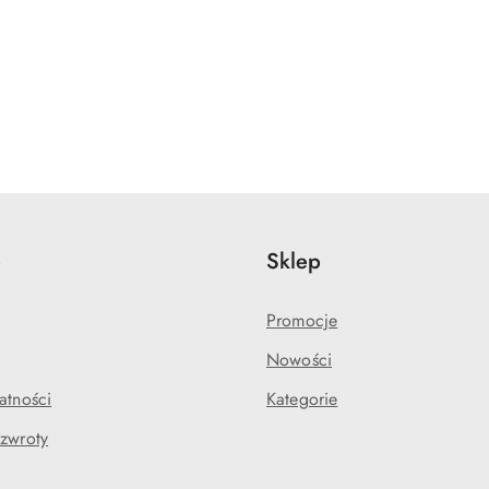
e
Sklep
Promocje
Nowości
atności
Kategorie
 zwroty