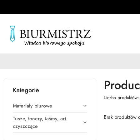
Przejdź do treści głównej
Przejdź do wyszukiwarki
Przejdź do moje konto
Przejdź do menu głównego
Przejdź do stopki
Produc
Kategorie
Liczba produktów
Materiały biurowe
Brak produktów d
Tusze, tonery, taśmy, art.
czyszczące