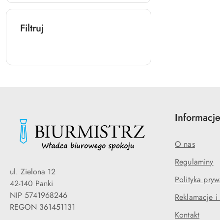
Filtruj
Informacj
O nas
Regulaminy
ul. Zielona 12
Polityka pryw
42-140 Panki
NIP 5741968246
Reklamacje i
REGON 361451131
Kontakt