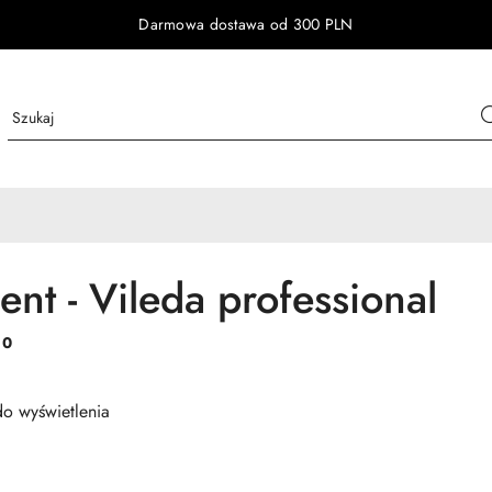
Darmowa dostawa od 300 PLN
ent - Vileda professional
:
0
o wyświetlenia