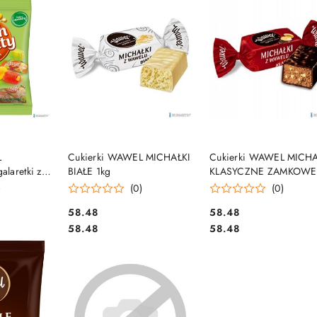
SZYKA
DO KOSZYKA
DO KOSZYKA
L
Cukierki WAWEL MICHAŁKI
Cukierki WAWEL MICHA
laretki z
BIAŁE 1kg
KLASYCZNE ZAMKOWE
g
1kg
)
(0)
(0)
Cena:
Cena:
58.48
58.48
Cena:
Cena:
58.48
58.48