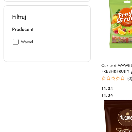
Filtruj
Producent
Producent:
Wawel
DO KO
Cukierki WAWE
FRESH&FRUITY ga
nadzieniem 160
(0
Cena:
11.34
Cena:
11.34