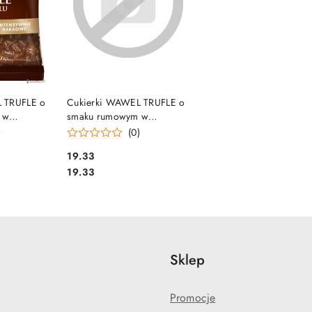
SZYKA
DO KOSZYKA
 TRUFLE o
Cukierki WAWEL TRUFLE o
 w
smaku rumowym w
czekoladzie 245g LUZ
)
(0)
Cena:
19.33
Cena:
19.33
e
Sklep
Promocje