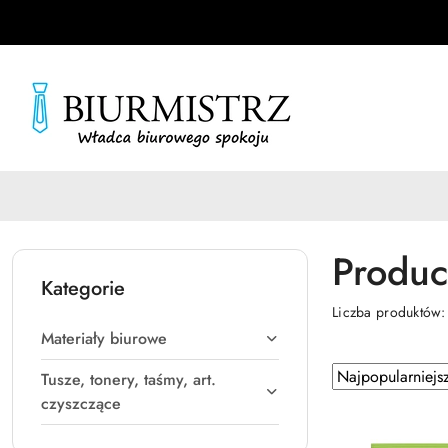
Przejdź do treści głównej
Przejdź do wyszukiwarki
Przejdź do moje konto
Przejdź do menu głównego
Przejdź do stopki
Produc
Kategorie
Liczba produktów
Materiały biurowe
Zastosowano
Sortuj
Tusze, tonery, taśmy, art.
według
sortowanie:
czyszczące
Najpopularniejsz