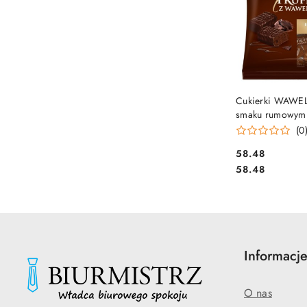
DO KO
Cukierki WAWEL
smaku rumowym
czekoladzie 1kg
(0
Cena:
58.48
Cena:
58.48
Informacj
O nas