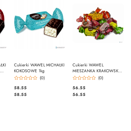
DO KOSZYKA
DO KOSZYKA
ŁKI
Cukierki WAWEL MICHAŁKI
Cukierki WAWEL
KOKOSOWE 1kg
MIESZANKA KRAKOWSKA
galaretki w czekoladzie 1kg
(0)
(0)
Cena:
Cena:
58.55
56.55
Cena:
Cena:
58.55
56.55