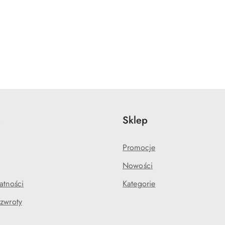
e
Sklep
Promocje
Nowości
atności
Kategorie
 zwroty