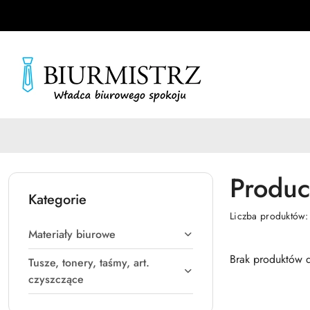
Przejdź do treści głównej
Przejdź do wyszukiwarki
Przejdź do moje konto
Przejdź do menu głównego
Przejdź do stopki
Produc
Kategorie
Liczba produktów
Materiały biurowe
Brak produktów d
Tusze, tonery, taśmy, art.
czyszczące