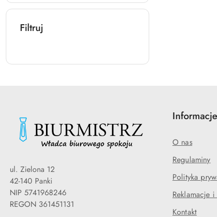
Filtruj
Informacj
O nas
Regulaminy
ul. Zielona 12
Polityka pryw
42-140 Panki
NIP 5741968246
Reklamacje i
REGON 361451131
Kontakt